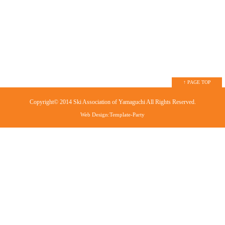
↑ PAGE TOP
Copyright© 2014
Ski Association of Yamaguchi
All Rights Reserved.
Web Design:Template-Party