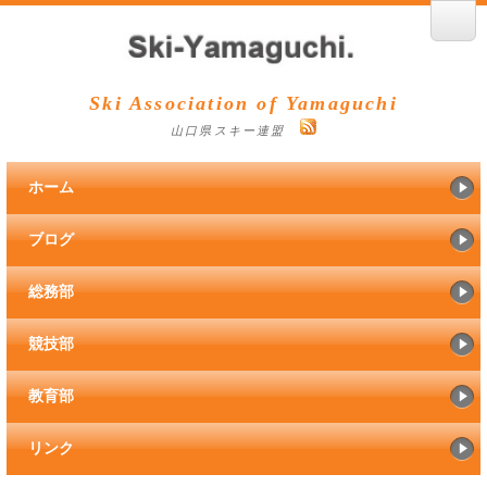
Ski Association of Yamaguchi
山口県スキー連盟
ホーム
ブログ
総務部
競技部
教育部
リンク