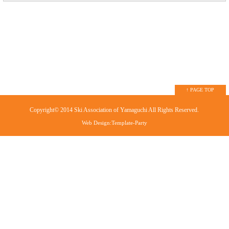
↑ PAGE TOP
Copyright© 2014
Ski Association of Yamaguchi
All Rights Reserved.
Web Design:Template-Party