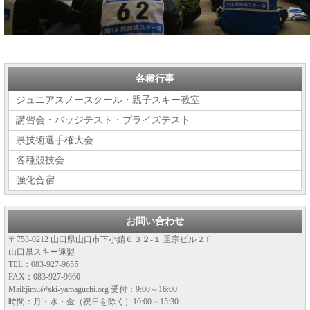
各種行事
ジュニアスノースクール・親子スキー教室
講習会・バッジテスト・プライズテスト
県技術選手権大会
各種競技会
強化合宿
お問い合わせ
〒753-0212 山口県山口市下小鯖６３２-１ 重宗ビル２Ｆ
山口県スキー連盟
TEL：083-927-9655
FAX：083-927-9660
Mail:jimu@ski-yamaguchi.org 受付：9:00～16:00
時間：月・水・金（祝日を除く）10:00～15:30