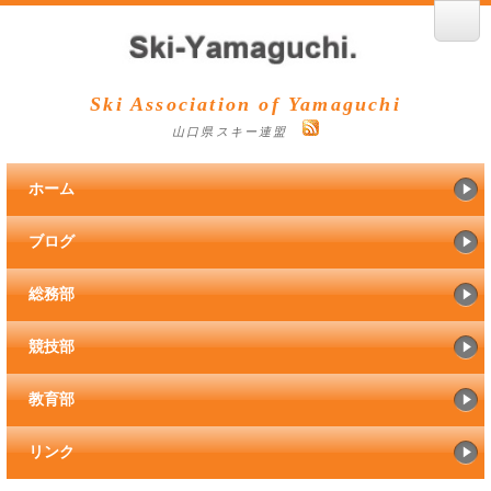
Ski Association of Yamaguchi
山口県スキー連盟
ホーム
ブログ
総務部
競技部
教育部
リンク