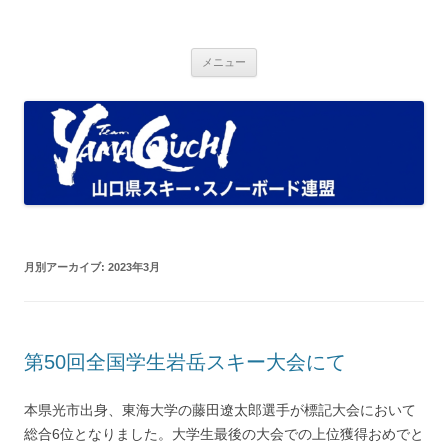
コ
ン
Ski and Snowboad Association of
テ
山口県スキー・スノーボード連盟ブログ
ン
ツ
Yamaguchi.
メニュー
へ
ス
キ
ッ
プ
月別アーカイブ:
2023年3月
第50回全国学生岩岳スキー大会にて
本県光市出身、東海大学の藤田遼太郎選手が標記大会において
総合6位となりました。大学生最後の大会での上位獲得おめでと