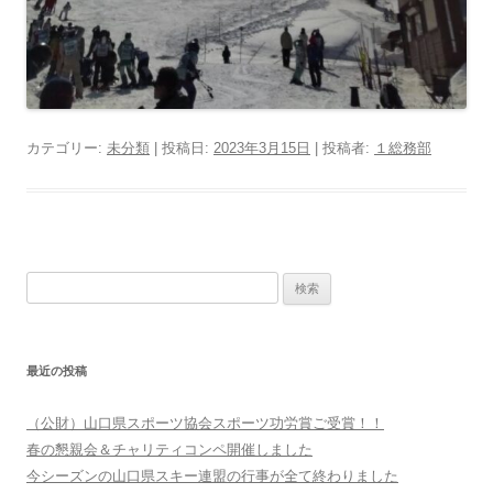
カテゴリー:
未分類
| 投稿日:
2023年3月15日
|
投稿者:
１総務部
検
索:
最近の投稿
（公財）山口県スポーツ協会スポーツ功労賞ご受賞！！
春の懇親会＆チャリティコンペ開催しました
今シーズンの山口県スキー連盟の行事が全て終わりました