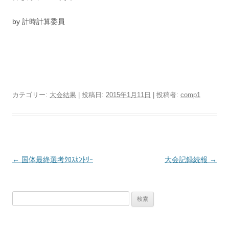
by 計時計算委員
カテゴリー:
大会結果
| 投稿日:
2015年1月11日
|
投稿者:
comp1
投
←
国体最終選考ｸﾛｽｶﾝﾄﾘｰ
大会記録続報
→
稿
ナ
検
ビ
索:
ゲ