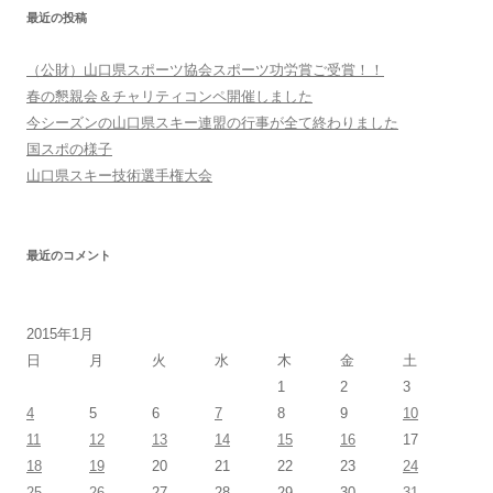
ー
最近の投稿
シ
ョ
（公財）山口県スポーツ協会スポーツ功労賞ご受賞！！
ン
春の懇親会＆チャリティコンペ開催しました
今シーズンの山口県スキー連盟の行事が全て終わりました
国スポの様子
山口県スキー技術選手権大会
最近のコメント
2015年1月
日
月
火
水
木
金
土
1
2
3
4
5
6
7
8
9
10
11
12
13
14
15
16
17
18
19
20
21
22
23
24
25
26
27
28
29
30
31