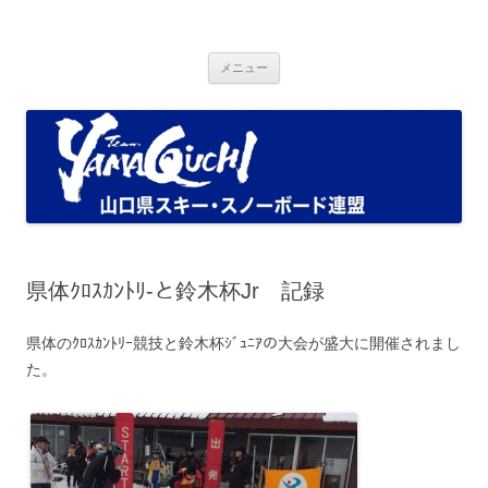
コ
ン
Ski and Snowboad Association of
テ
山口県スキー・スノーボード連盟ブログ
ン
ツ
Yamaguchi.
メニュー
へ
ス
キ
ッ
プ
県体ｸﾛｽｶﾝﾄﾘ-と鈴木杯Jr 記録
県体のｸﾛｽｶﾝﾄﾘｰ競技と鈴木杯ｼﾞｭﾆｱの大会が盛大に開催されまし
た。