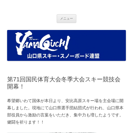
コ
ン
Ski and Snowboad Association of
テ
山口県スキー・スノーボード連盟ブログ
ン
ツ
Yamaguchi.
メニュー
へ
ス
キ
ッ
プ
第71回国民体育大会冬季大会スキー競技会
開幕！
希望郷いわて国体が本日より、安比高原スキー場を主会場に開
幕しました。現地にて山口県選手団結団式が行われ、山口県本
部役員から激励の言葉をいただき、集中力も増したようです。
健闘を祈ります！！