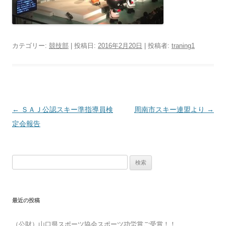
カテゴリー:
競技部
| 投稿日:
2016年2月20日
|
投稿者:
traning1
投
←
ＳＡＪ公認スキー準指導員検
周南市スキー連盟より
→
稿
定会報告
ナ
ビ
検
ゲ
索:
ー
シ
最近の投稿
ョ
ン
（公財）山口県スポーツ協会スポーツ功労賞ご受賞！！