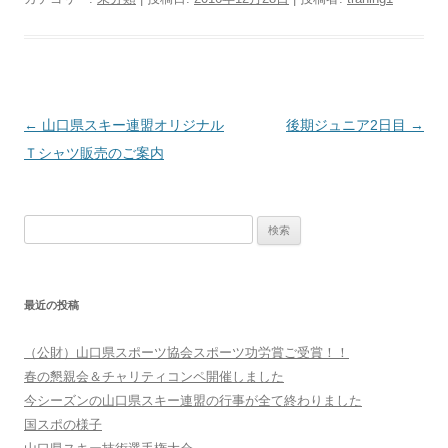
投
←
山口県スキー連盟オリジナル
後期ジュニア2日目
→
稿
Ｔシャツ販売のご案内
ナ
ビ
検
ゲ
索:
ー
シ
最近の投稿
ョ
ン
（公財）山口県スポーツ協会スポーツ功労賞ご受賞！！
春の懇親会＆チャリティコンペ開催しました
今シーズンの山口県スキー連盟の行事が全て終わりました
国スポの様子