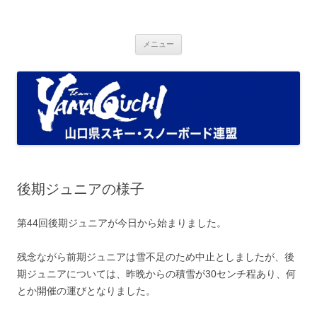
コ
ン
Ski and Snowboad Association of
テ
山口県スキー・スノーボード連盟ブログ
ン
ツ
Yamaguchi.
メニュー
へ
ス
キ
ッ
プ
後期ジュニアの様子
第44回後期ジュニアが今日から始まりました。
残念ながら前期ジュニアは雪不足のため中止としましたが、後
期ジュニアについては、昨晩からの積雪が30センチ程あり、何
とか開催の運びとなりました。