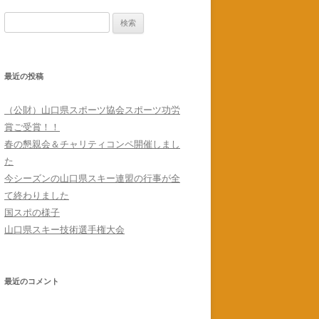
検
索:
最近の投稿
（公財）山口県スポーツ協会スポーツ功労
賞ご受賞！！
春の懇親会＆チャリティコンペ開催しまし
た
今シーズンの山口県スキー連盟の行事が全
て終わりました
国スポの様子
山口県スキー技術選手権大会
最近のコメント