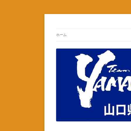
コ
ン
テ
山口県スキー・スノーボード連盟ブログ
Ski and Snowboad As
ン
ツ
ホーム
へ
ス
キ
ッ
プ