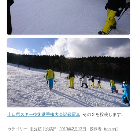
山口県スキー技術選手権大会記録写真
その２を投稿します。
カテゴリー:
未分類
| 投稿日:
2019年2月13日
|
投稿者:
traning1