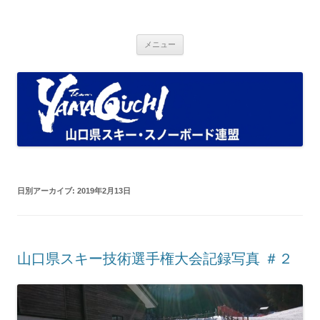
コ
ン
Ski and Snowboad Association of
テ
山口県スキー・スノーボード連盟ブログ
ン
ツ
Yamaguchi.
メニュー
へ
ス
キ
ッ
プ
日別アーカイブ:
2019年2月13日
山口県スキー技術選手権大会記録写真 ＃２