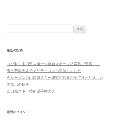
検
索:
最近の投稿
（公財）山口県スポーツ協会スポーツ功労賞ご受賞！！
春の懇親会＆チャリティコンペ開催しました
今シーズンの山口県スキー連盟の行事が全て終わりました
国スポの様子
山口県スキー技術選手権大会
最近のコメント